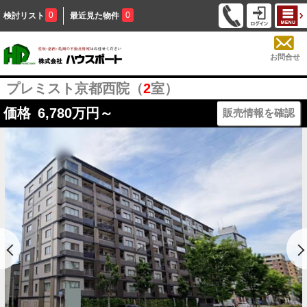
0
0
検討リスト
最近見た物件
お問合せ
プレミスト京都西院（
2
室）
価格
6,780
万円～
販売情報を確認