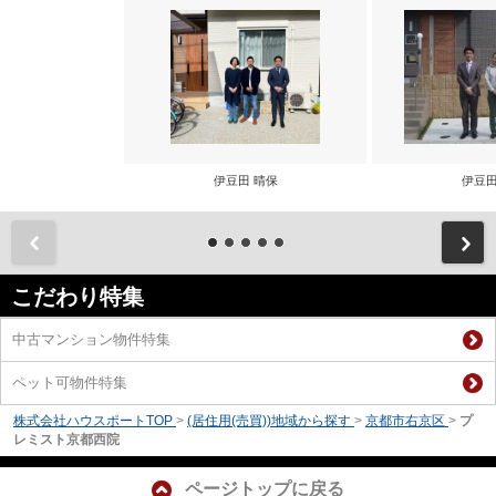
伊豆田 晴保
伊豆田
前
こだわり特集
中古マンション物件特集
ペット可物件特集
株式会社ハウスポートTOP
>
(居住用(売買))地域から探す
>
京都市右京区
>
プ
レミスト京都西院
ページトップに戻る