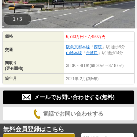
1 / 3
価格
6,780万円～7,480万円
阪急京都本線
「
西院
」駅 徒歩9分
交通
山陰本線
「
丹波口
」駅 徒歩14分
間取り
3LDK～4LDK(68.30㎡～87.87㎡)
(専有面積)
築年月
2021年 2月(築5年)
メールでお問い合わせする(無料)
電話でお問い合わせする
無料会員登録はこちら