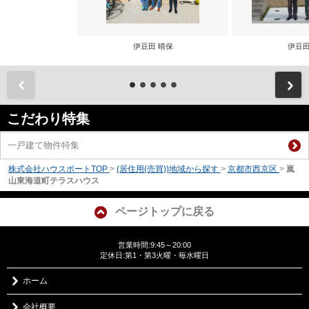
伊豆田 晴保
伊豆田
前
こだわり特集
一戸建て物件特集
株式会社ハウスポートTOP
>
(居住用(売買))地域から探す
>
京都市西京区
>
嵐
山東海道町テラスハウス
ページトップに戻る
営業時間:9:45～20:00
定休日:第1・第3火曜・毎水曜日
ホーム
会社概要