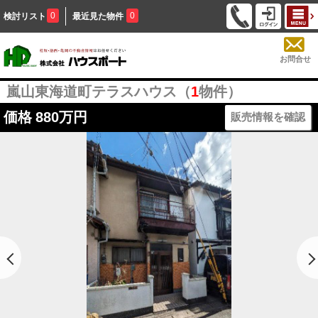
0
0
検討リスト
最近見た物件
お問合せ
嵐山東海道町テラスハウス（
1
物件）
価格
880万円
販売情報を確認