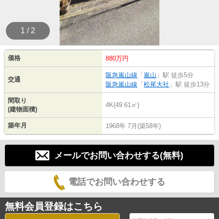
1 / 2
価格
880万円
阪急嵐山線
「
嵐山
」駅 徒歩5分
交通
阪急嵐山線
「
松尾大社
」駅 徒歩13分
間取り
4K(49.61㎡)
(建物面積)
築年月
1968年 7月(築58年)
メールでお問い合わせする(無料)
電話でお問い合わせする
無料会員登録はこちら