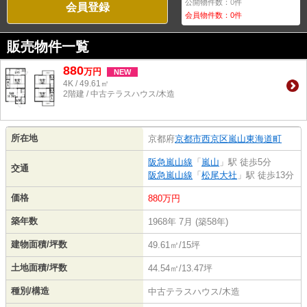
公開物件数：
0
件
会員登録
会員物件数：
0
件
販売物件一覧
880
万
円
NEW
4K / 49.61㎡
2階建 / 中古テラスハウス/木造
所在地
京都府
京都市西京区
嵐山東海道町
阪急嵐山線
「
嵐山
」駅 徒歩5分
交通
阪急嵐山線
「
松尾大社
」駅 徒歩13分
価格
880万円
築年数
1968年 7月 (築58年)
建物面積/坪数
49.61㎡/15坪
土地面積/坪数
44.54㎡/13.47坪
種別/構造
中古テラスハウス/木造