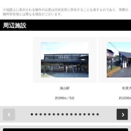
※地図上に表示される物件の位置は付近住所に所在することを表すものであり、実際の
物件所在地とは異なる場合がございます。
周辺施設
嵐山駅
松尾
約398m／5分
約1036
前