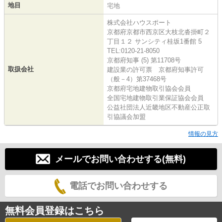
地目
宅地
株式会社ハウスポート
京都府京都市西京区大枝北沓掛町２
丁目１２ サンシティ桂坂1番館 5
TEL:0120-21-8050
京都府知事 (5) 第11708号
取扱会社
建設業の許可票 京都府知事許可
（般－4）第37468号
京都府宅地建物取引協会会員
全国宅地建物取引業保証協会会員
公益社団法人近畿地区不動産公正取
引協議会加盟
情報の見方
メールでお問い合わせする(無料)
電話でお問い合わせする
無料会員登録はこちら