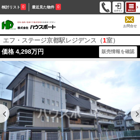
0
0
検討リスト
最近見た物件
お問合せ
エフ・ステージ京都駅レジデンス（
1
室）
価格
4,298万円
販売情報を確認