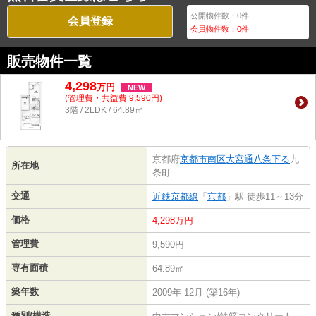
公開物件数：
0
件
会員登録
会員物件数：
0
件
販売物件一覧
4,298
万
円
NEW
(管理費・共益費 9,590円)
3階 / 2LDK / 64.89㎡
京都府
京都市南区
大宮通八条下る
九
所在地
条町
交通
近鉄京都線
「
京都
」駅 徒歩11～13分
価格
4,298万円
管理費
9,590円
専有面積
64.89㎡
築年数
2009年 12月 (築16年)
種別/構造