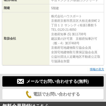
中古マンション/鉄筋コンクリート
階建
5階建
株式会社ハウスポート
京都府京都市西京区大枝北沓掛町２
丁目１２ サンシティ桂坂1番館 5
TEL:0120-21-8050
京都府知事 (5) 第11708号
取扱会社
建設業の許可票 京都府知事許可
（般－4）第37468号
京都府宅地建物取引協会会員
全国宅地建物取引業保証協会会員
公益社団法人近畿地区不動産公正取
引協議会加盟
情報の見方
メールでお問い合わせする(無料)
電話でお問い合わせする