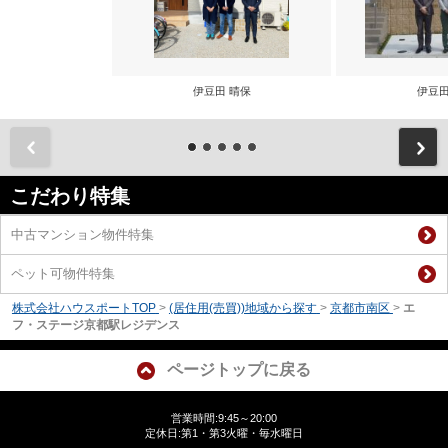
伊豆田 晴保
伊豆田
前
こだわり特集
中古マンション物件特集
ペット可物件特集
株式会社ハウスポートTOP
>
(居住用(売買))地域から探す
>
京都市南区
>
エ
フ・ステージ京都駅レジデンス
ページトップに戻る
営業時間:9:45～20:00
定休日:第1・第3火曜・毎水曜日