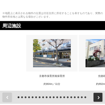
※地図上に表示される物件の位置は付近住所に所在することを表すものであり、実際の
物件所在地とは異なる場合がございます。
周辺施設
京都市保育所南保育所
光徳
約864m／11分
約892
前