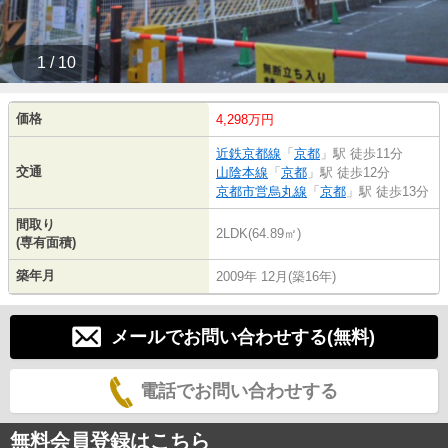
1 / 10
価格
4,298万円
近鉄京都線
「
京都
」駅 徒歩11分
交通
山陰本線
「
京都
」駅 徒歩12分
京都市営烏丸線
「
京都
」駅 徒歩13分
間取り
2LDK(64.89㎡)
(専有面積)
築年月
2009年 12月(築16年)
メールでお問い合わせする(無料)
電話でお問い合わせする
無料会員登録はこちら