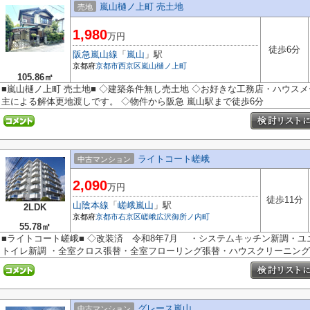
嵐山樋ノ上町 売土地
売地
1,980
万円
徒歩6分
阪急嵐山線
「
嵐山
」駅
京都府
京都市西京区
嵐山樋ノ上町
105.86㎡
■嵐山樋ノ上町 売土地■ ◇建築条件無し売土地 ◇お好きな工務店・ハウス
主による解体更地渡しです。 ◇物件から阪急 嵐山駅まで徒歩6分
ライトコート嵯峨
中古マンション
2,090
万円
徒歩11分
山陰本線
「
嵯峨嵐山
」駅
2LDK
京都府
京都市右京区
嵯峨広沢御所ノ内町
55.78㎡
■ライトコート嵯峨■ ◇改装済 令和8年7月 ・システムキッチン新調・
トイレ新調 ・全室クロス張替・全室フローリング張替・ハウスクリーニング 他
グレース嵐山
中古マンション