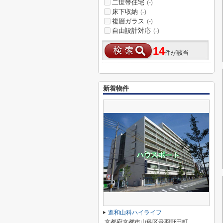
二世帯住宅
(-)
床下収納
(-)
複層ガラス
(-)
自由設計対応
(-)
14
件が該当
新着物件
進和山科ハイライフ
京都府京都市山科区音羽野田町