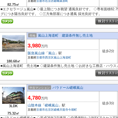
京都府
京都市右京区
嵯峨罧原町
82.75㎡
■エクセラージュ嵐山■ ◇最上階につき眺望 通風良好です。 ◇専有面積82.7
グにつき陽当良好です。 ◇三方角部屋につき通風 採光良好です。
嵐山上海道町 建築条件無し売土地
売地
3,980
万円
徒歩2分
阪急嵐山線
「
嵐山
」駅
京都府
京都市西京区
嵐山上海道町
180.68㎡
■嵐山上海道町 売土地■ ◇建築条件無し売土地 ◇お好きな工務店・ハウ
パラドール嵯峨嵐山
中古マンション
4,780
万円
徒歩3分
山陰本線
「
嵯峨嵐山
」駅
3LDK
京都府
京都市右京区
嵯峨天龍寺今堀町
75.32㎡
■パラドール嵯峨嵐山■ ◇平成26年3月建築 ◇交通便利な２WAYアクセス可