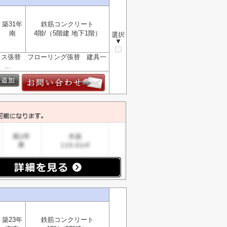
築31年
鉄筋コンクリート
南
4階/（5階建 地下1階）
選択
▼
ロス張替 フローリング張替 建具一
..
築23年
鉄筋コンクリート