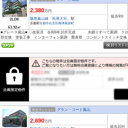
2,380
万円
徒歩9分
阪急嵐山線
「
松尾大社
」駅
2LDK
京都府
京都市右京区
梅津罧原町
63.92㎡
■グレース嵐山■ ◇改装済 令和6年10月完成 水廻りすべて新調 ク
部交換 塗装工事 インターフォン新調 畳表替 コンセントスイッチ交換 .
グラン・コート嵐山
中古マンション
2,690
万円
徒歩10分