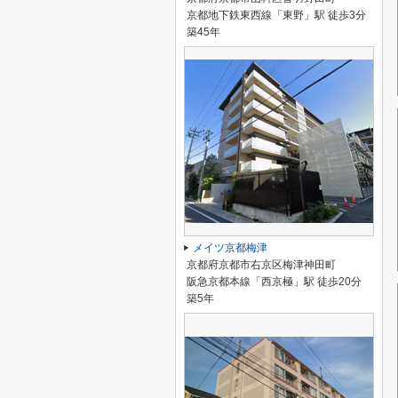
京都地下鉄東西線「東野」駅 徒歩3分
築45年
メイツ京都梅津
京都府京都市右京区梅津神田町
阪急京都本線「西京極」駅 徒歩20分
築5年