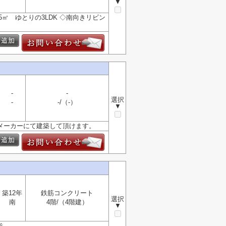
▼
5㎡ ゆとりの3LDK ◇南向きリビン
-
-
選択
-
-/（-）
▼
スメーカーにて建築して頂けます。
築12年
鉄筋コンクリート
選択
南
4階/（4階建）
▼
能