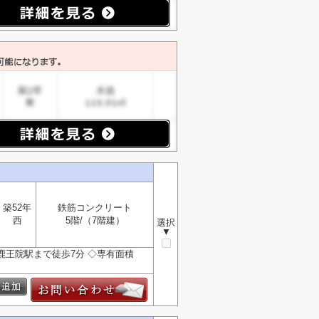
築52年
鉄筋コンクリート
西
5階/（7階建）
選択
▼
 鹿王院駅まで徒歩7分 ◇専有面積