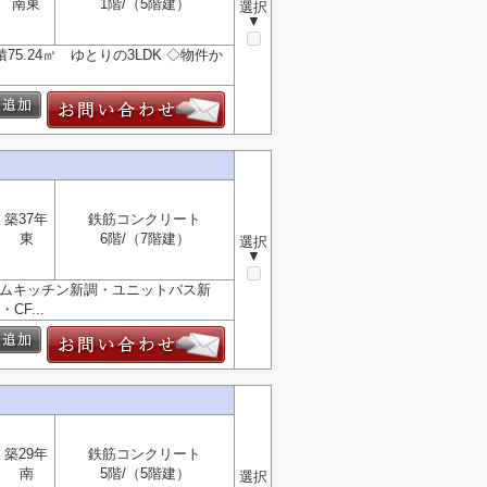
南東
1階/（5階建）
選択
▼
.24㎡ ゆとりの3LDK ◇物件か
築37年
鉄筋コンクリート
東
6階/（7階建）
選択
▼
テムキッチン新調・ユニットバス新
F...
築29年
鉄筋コンクリート
南
5階/（5階建）
選択