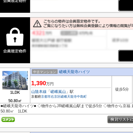
嵯峨天龍寺ハイツ
中古マンション
1,390
万円
徒歩5分
山陰本線
「
嵯峨嵐山
」駅
1LDK
京都府
京都市右京区
嵯峨天龍寺中島町
50.80㎡
■嵯峨天龍寺ハイツ■ ◇物件からJR嵯峨嵐山駅まで徒歩5分 ◇物件から京福
50.80㎡ 1LDK