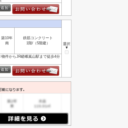
築10年
鉄筋コンクリート
南
1階/（5階建）
選択
▼
 ◇物件からJR嵯峨嵐山駅まで徒歩4分