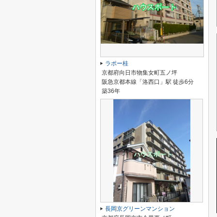
ラポー桂
京都府向日市物集女町五ノ坪
阪急京都本線「洛西口」駅 徒歩6分
築36年
長岡京グリーンマンション