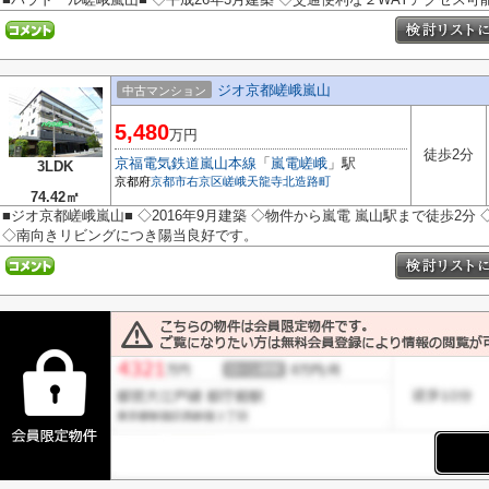
ジオ京都嵯峨嵐山
中古マンション
5,480
万円
徒歩2分
京福電気鉄道嵐山本線
「
嵐電嵯峨
」駅
3LDK
京都府
京都市右京区
嵯峨天龍寺北造路町
74.42㎡
■ジオ京都嵯峨嵐山■ ◇2016年9月建築 ◇物件から嵐電 嵐山駅まで徒歩2分
◇南向きリビングにつき陽当良好です。