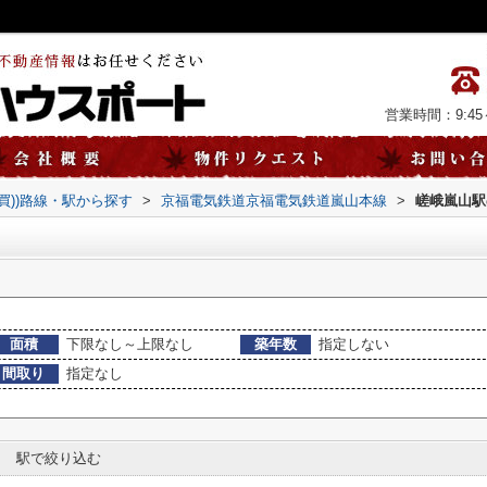
営業時間：9:45～
売買))路線・駅から探す
>
京福電気鉄道京福電気鉄道嵐山本線
>
嵯峨嵐山駅
面積
下限なし～上限なし
築年数
指定しない
間取り
指定なし
駅で絞り込む