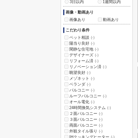
3日以内
1週間以内
画像・動画あり
画像あり
動画あり
こだわり条件
ペット相談
(-)
陽当り良好
(-)
閑静な住宅地
(-)
デザイナーズ
(-)
リフォーム済
(-)
リノベーション済
(-)
眺望良好
(-)
メゾネット
(-)
ベランダ
(-)
バルコニー
(-)
ルーフバルコニー
(-)
オール電化
(-)
24時間換気システム
(-)
２面バルコニー
(-)
３面バルコニー
(-)
両面バルコニー
(-)
外観タイル張り
(-)
IHクッキングヒーター
(-)