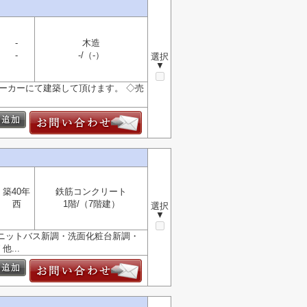
-
木造
-
-/（-）
選択
▼
メーカーにて建築して頂けます。 ◇売
築40年
鉄筋コンクリート
西
1階/（7階建）
選択
▼
ユニットバス新調・洗面化粧台新調・
...