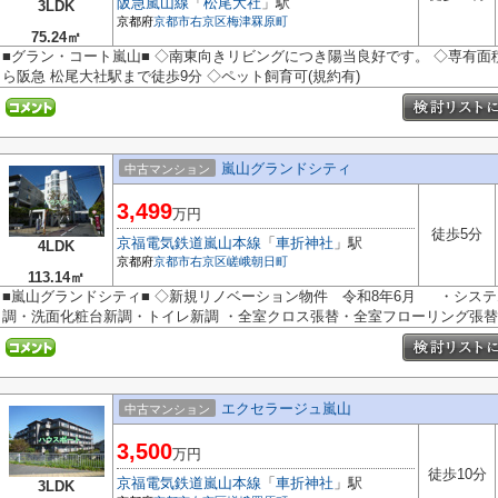
阪急嵐山線
「
松尾大社
」駅
3LDK
京都府
京都市右京区
梅津罧原町
75.24㎡
■グラン・コート嵐山■ ◇南東向きリビングにつき陽当良好です。 ◇専有面積75
ら阪急 松尾大社駅まで徒歩9分 ◇ペット飼育可(規約有)
嵐山グランドシティ
中古マンション
3,499
万円
徒歩5分
京福電気鉄道嵐山本線
「
車折神社
」駅
4LDK
京都府
京都市右京区
嵯峨朝日町
113.14㎡
■嵐山グランドシティ■ ◇新規リノベーション物件 令和8年6月 ・シス
調・洗面化粧台新調・トイレ新調 ・全室クロス張替・全室フローリング張替・C
エクセラージュ嵐山
中古マンション
3,500
万円
徒歩10分
京福電気鉄道嵐山本線
「
車折神社
」駅
3LDK