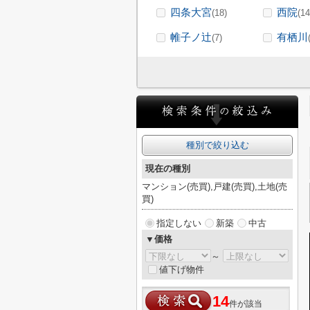
四条大宮
西院
(18)
(14
帷子ノ辻
有栖川
(7)
種別で絞り込む
現在の種別
マンション(売買),戸建(売買),土地(売
買)
指定しない
新築
中古
▼価格
～
値下げ物件
14
件が該当