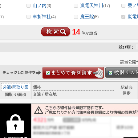
山ノ内
嵐電天神川
蚕ノ
)
(3)
(17)
車折神社
鹿王院
嵐電
(7)
(4)
(5)
14
件が該当
並び順：
該当公開
外観
/
間取り図
価格
駅徒歩
停歩
交通 / 所在地
間取り/面積