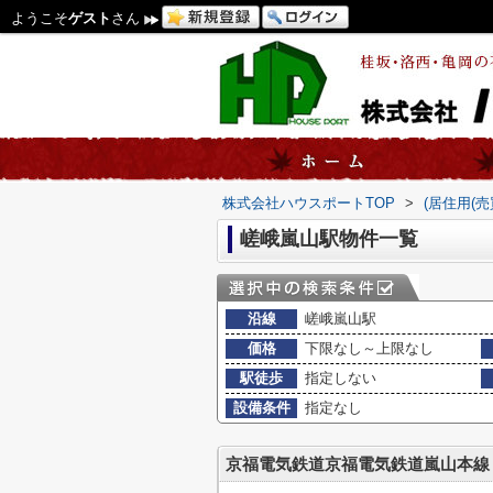
ようこそ
ゲスト
さん
株式会社ハウスポートTOP
>
(居住用(
嵯峨嵐山駅物件一覧
沿線
嵯峨嵐山駅
価格
下限なし～上限なし
駅徒歩
指定しない
設備条件
指定なし
京福電気鉄道京福電気鉄道嵐山本線